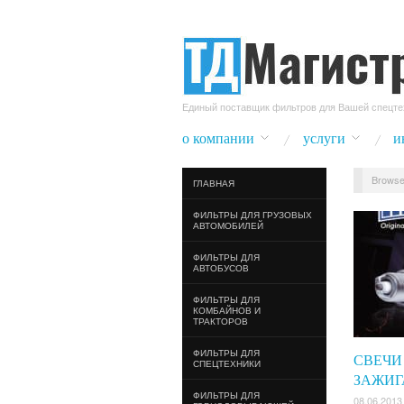
Единый поставщик фильтров для Вашей спецте
о компании
услуги
и
Browse
ГЛАВНАЯ
ФИЛЬТРЫ ДЛЯ ГРУЗОВЫХ
АВТОМОБИЛЕЙ
ФИЛЬТРЫ ДЛЯ
АВТОБУСОВ
ФИЛЬТРЫ ДЛЯ
КОМБАЙНОВ И
ТРАКТОРОВ
ФИЛЬТРЫ ДЛЯ
СВЕЧИ
СПЕЦТЕХНИКИ
ЗАЖИГ
ФИЛЬТРЫ ДЛЯ
08.06.2013