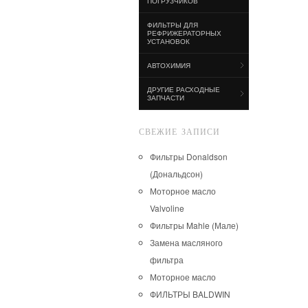
ПОГРУЗЧИКОВ
ФИЛЬТРЫ ДЛЯ
РЕФРИЖЕРАТОРНЫХ
УСТАНОВОК
АВТОХИМИЯ
ДРУГИЕ РАСХОДНЫЕ
ЗАПЧАСТИ
СВЕЖИЕ ЗАПИСИ
Фильтры Donaldson
(Дональдсон)
Моторное масло
Valvoline
Фильтры Mahle (Мале)
Замена масляного
фильтра
Моторное масло
ФИЛЬТРЫ BALDWIN