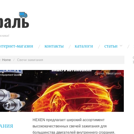
хники!
нтернет-магазин
контакты
каталоги
статьи
:
Home
/
Свечи зажигания
Свечи зажигания
HEXEN предлагает широкий ассортимент
высококачественных свечей зажигания для
АНИЯ
большинства двигателей внутреннего сгорания.