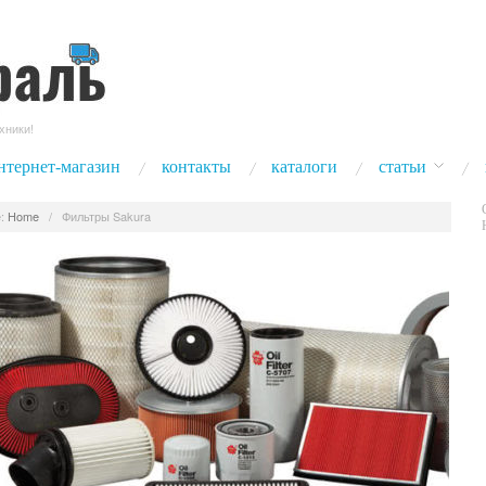
хники!
нтернет-магазин
контакты
каталоги
статьи
:
Home
/
Фильтры Sakura