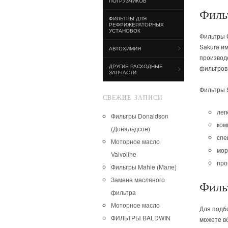
ПОГРУЗЧИКОВ
Фильт
ФИЛЬТРЫ ДЛЯ
РЕФРИЖЕРАТОРНЫХ
УСТАНОВОК
Фильтры 
Sakura им
АВТОХИМИЯ
производ
ДРУГИЕ РАСХОДНЫЕ
фильтров
ЗАПЧАСТИ
Фильтры 
СВЕЖИЕ ЗАПИСИ
лег
Фильтры Donaldson
ком
(Дональдсон)
спе
Моторное масло
мор
Valvoline
про
Фильтры Mahle (Мале)
Замена масляного
Филь
фильтра
Моторное масло
Для подб
ФИЛЬТРЫ BALDWIN
можете в