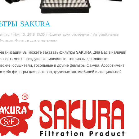
ЬТРЫ SAKURA
к
erm.ru
/
Ноя 13, 2018 15:35
/
Комментарии
отключены
/
Автомобильные
записи
Фильтры
,
Фильтры для спецтехники
Фильтры
Sakura
организации Вы можете заказать фильтры SAKURA. Для Вас в наличии
ассортимент – воздушные, масляные, топливные, салонные,
ческие, осушители, тосольные и другие фильтры Сакура. Ассортимент
в себя фильтры для легковых, грузовых автомобилей и специальной