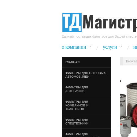
Единый поставщик фильтров для Вашей спецте
о компании
услуги
и
Browse
ГЛАВНАЯ
ФИЛЬТРЫ ДЛЯ ГРУЗОВЫХ
АВТОМОБИЛЕЙ
ФИЛЬТРЫ ДЛЯ
АВТОБУСОВ
ФИЛЬТРЫ ДЛЯ
КОМБАЙНОВ И
ТРАКТОРОВ
ФИЛЬТРЫ ДЛЯ
СПЕЦТЕХНИКИ
ФИЛЬТРЫ ДЛЯ