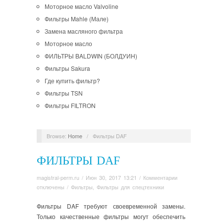
Моторное масло Valvoline
Фильтры Mahle (Мале)
Замена масляного фильтра
Моторное масло
ФИЛЬТРЫ BALDWIN (БОЛДУИН)
Фильтры Sakura
Где купить фильтр?
Фильтры TSN
Фильтры FILTRON
Browse:
Home
/
Фильтры DAF
ФИЛЬТРЫ DAF
к
magistral-perm.ru
/
Июн 30, 2017 13:21
/
Комментарии
записи
отключены
/
Фильтры
,
Фильтры для спецтехники
Фильтры
DAF
Фильтры DAF требуют своевременной замены.
Только качественные фильтры могут обеспечить